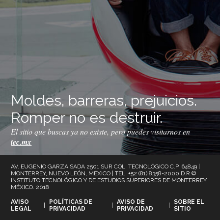
Moldes, barreras, prejuicios.
Romper no es destruir.
El sitio que buscas ya no existe, pero puedes visitarnos en
tec.mx
AV. EUGENIO GARZA SADA 2501 SUR COL. TECNOLÓGICO C.P. 64849 |
MONTERREY, NUEVO LEÓN, MÉXICO | TEL. +52 (81) 8358-2000 D.R.©
INSTITUTO TECNOLÓGICO Y DE ESTUDIOS SUPERIORES DE MONTERREY,
MÉXICO. 2018
AVISO
POLÍTICAS DE
AVISO DE
SOBRE EL
|
|
|
LEGAL
PRIVACIDAD
PRIVACIDAD
SITIO